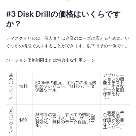
#3 Disk Drillの価格はいくらです
か？
ディスクドリルは、個人または企業のニーズに応えるために、い
くつかの構成で入手することができます。以下はその一例です。
バージョン価格制限または特典主な利用シーン
基
アプリケー
本
ションの機
バ
500MBの復元、すべての復元機
能をテスト
ー
無料
能のプレビュー、無料のデータ
し、小さな
ジ
保護ツール。
データ復旧
ョ
作業を行
ン
う。
プ
ロ
大規模なデ
無制限の復元、すべての機能へ
バ
ータ復旧・
のフルアクセス、1ユーザー3回
ー
$89
保護が必要
有効化、無料のデータ保護ツー
ジ
なシングル
ル。
ョ
ユーザー。
ン