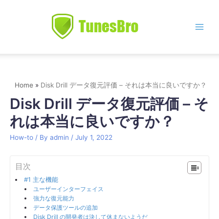
Skip
to
content
Main
Men
Home
Disk Drill データ復元評価 – それは本当に良いですか？
Disk Drill データ復元評価 – そ
れは本当に良いですか？
How-to
/ By
admin
/
July 1, 2022
目次
#1 主な機能
ユーザーインターフェイス
強力な復元能力
データ保護ツールの追加
Disk Drill の開発者は決して休まないようだ