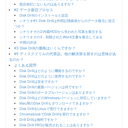
競合他社にないものはありますか？
#2 データ復旧プロセス
Disk Drillのインストールと設定
シナリオ#1: Disk Drillは外部記憶媒体からのデータ復元に役立
つか？
シナリオその2:内蔵HDDから失われた写真を復元する
シナリオその3．削除されたWord文書を復元してみる
中間の評決
#3 Disk Drillの価格はいくらですか？
#5 ディスクドリルの代替品。他の解決策を探すのは意味があ
るのか？
よくある質問
Disk Drillはどのように機能するのですか？
Disk Drillはどのように使用するのですか？
Disk Drillは安全ですか？
Disk Drillの最新バージョンは何ですか？
Disk Drillのポータブルバージョンはありますか？
Disk DrillはどのWindowsバージョンに対応していますか？
Mac用のDisk Drillもダウンロードできますか？
Disk DrillをLinuxで実行できますか？
ChromebookでDisk Drillを実行できますか？
Drill Drillは無料ですか？
Disk Drill PROが販売されることはありますか？