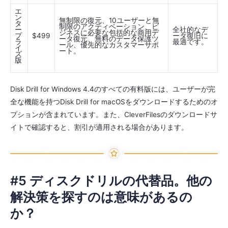
エ
ン
無制限の復元、10ユーザーと無
タ
制限のアクティベーション、ビ
ー
全社的なデ
ジネスに必要な包括的な商用デ
プ
$499
ータ復旧に
ータ復元、無料のデータ保護ツ
ラ
最適です。
ール、優先的なカスタマーサポ
イ
ート。
ズ
版
Disk Drill for Windows 4.4のすべての有料版には、ユーザーが完
全な機能を持つDisk Drill for macOSをダウンロードするためのオ
プションが含まれています。また、CleverFilesのダウンロードサ
イトで確認すると、割引が適用される場合があります。
#5 ディスクドリルの代替品。他の
解決策を探すのは意味があるの
か？