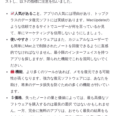
ストし、以下の指標に注意を払いました。
人気があること
。アプリの人気には理由があり、トップク
ラスのデータ復元ソフトには実績があります。MacUpdateの
ような信頼できるサイトでユーザーが何を言っているか見
て、単にマーケティングを信用しないようにしましょう。
使いやすさ
：ソフトウェアはまた、カジュアルなユーザーで
も簡単にMac上で削除されたノートを回復できるように直感
的でなければなりません。最小限のインターフェイスを持つ
アプリを探しますが、限られた機能でこれを混同しないでく
ださい。
機能
。より多くのツールがあれば、メモを復元できる可能
性が高くなります。強力な復元ソフトウェアには、あなたを
助け、将来のデータ損失を防ぐための多くの機能 が付いてい
ます。
価格
。失ったノートの量と価値によっては、最も高価なソ
フトウェアを購入するのは最良の選択 ではないかもしれませ
ん。一方、完全に無料のアプリは、おそらく最良の結果をも