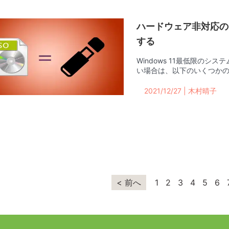
ハードウェア非対応のP
する
Windows 11最低限のシス
い場合は、以下のいくつか
2021/12/27 | 木村晴子
< 前へ
1
2
3
4
5
6