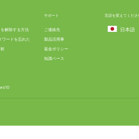
サポート
言語を変えてくださ
日本語
ードを解除する方法
ご連絡先
理員パスワードを忘れた
製品活用事
 解析
返金ポリシー
知識ベース
ws10